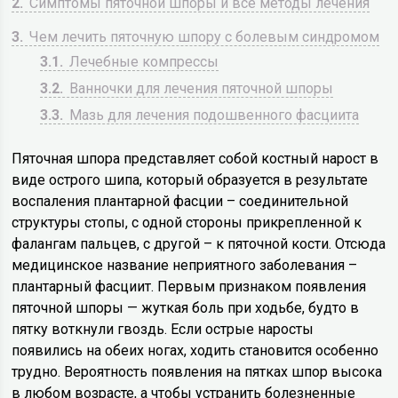
2
Симптомы пяточной шпоры и все методы лечения
3
Чем лечить пяточную шпору с болевым синдромом
3.1
Лечебные компрессы
3.2
Ванночки для лечения пяточной шпоры
3.3
Мазь для лечения подошвенного фасциита
Пяточная шпора представляет собой костный нарост в
виде острого шипа, который образуется в результате
воспаления плантарной фасции – соединительной
структуры стопы, с одной стороны прикрепленной к
фалангам пальцев, с другой – к пяточной кости. Отсюда
медицинское название неприятного заболевания –
плантарный фасциит. Первым признаком появления
пяточной шпоры — жуткая боль при ходьбе, будто в
пятку воткнули гвоздь. Если острые наросты
появились на обеих ногах, ходить становится особенно
трудно. Вероятность появления на пятках шпор высока
в любом возрасте, а чтобы устранить болезненные