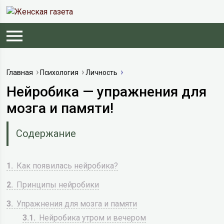
Главная
Психология
Личность
Нейробика — упражнения для
мозга и памяти!
Содержание
1
Как появилась нейробика?
2
Принципы нейробики
3
Упражнения для мозга и памяти
3.1
Нейробика утром и вечером