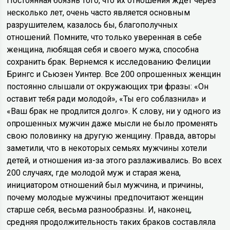
Постоянная боязнь того, что их отношения ждёт через
несколько лет, очень часто является основным
разрушителем, казалось бы, благополучных
отношений. Помните, что только уверенная в себе
женщина, любящая себя и своего мужа, способна
сохранить брак. Вернемся к исследованию Фелиции
Брингс и Сьюзен Уинтер. Все 200 опрошенных женщин
постоянно слышали от окружающих три фразы: «Он
оставит тебя ради молодой», «Ты его соблазнила» и
«Ваш брак не продлится долго». К слову, ни у одного из
опрошенных мужчин даже мысли не было променять
свою половинку на другую женщину. Правда, авторы
заметили, что в некоторых семьях мужчины хотели
детей, и отношения из-за этого разлаживались. Во всех
200 случаях, где молодой муж и старая жена,
инициатором отношений был мужчина, и причины,
почему молодые мужчины предпочитают женщин
старше себя, весьма разнообразны. И, наконец,
средняя продолжительность таких браков составляла