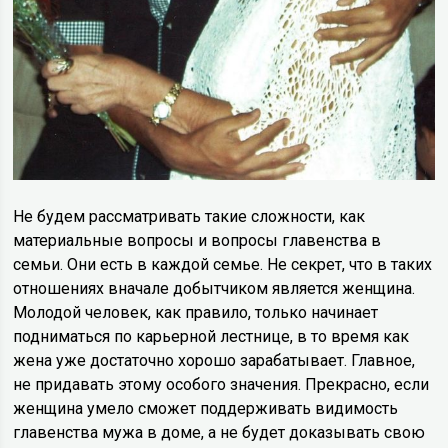
Не будем рассматривать такие сложности, как
материальные вопросы и вопросы главенства в
семьи. Они есть в каждой семье. Не секрет, что в таких
отношениях вначале добытчиком является женщина.
Молодой человек, как правило, только начинает
подниматься по карьерной лестнице, в то время как
жена уже достаточно хорошо зарабатывает. Главное,
не придавать этому особого значения. Прекрасно, если
женщина умело сможет поддерживать видимость
главенства мужа в доме, а не будет доказывать свою