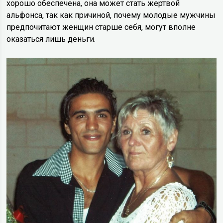
хорошо обеспечена, она может стать жертвой
альфонса, так как причиной, почему молодые мужчины
предпочитают женщин старше себя, могут вполне
оказаться лишь деньги.